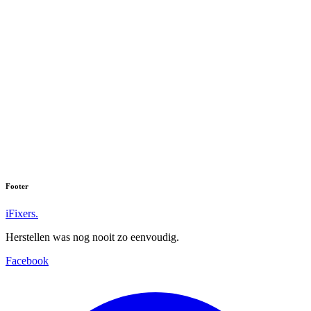
Galaxy Tab S6 (2019) (SM-T860)
Galaxy Tab S4 (SM-T830)
Galaxy Tab S2 (2017) (SM-T713)
Galaxy Tab S3 (SM-T825)
Galaxy Tab S2 (2016) (SM-T710)
Galaxy Tab S2 (SM-T810)
Footer
iFixers.
Herstellen was nog nooit zo eenvoudig.
Facebook