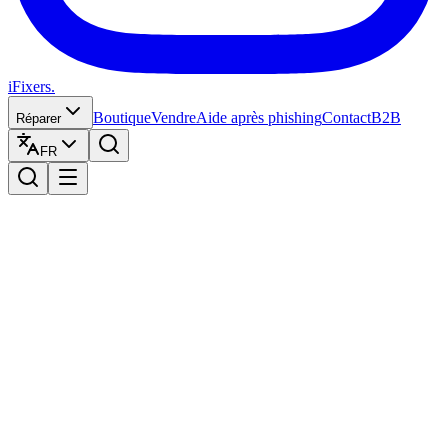
iFixers.
Boutique
Vendre
Aide après phishing
Contact
B2B
Réparer
FR