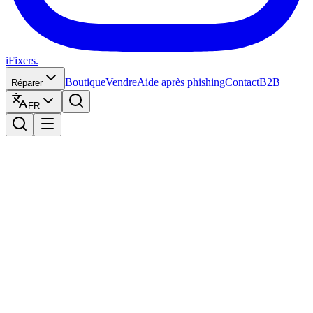
iFixers.
Boutique
Vendre
Aide après phishing
Contact
B2B
Réparer
FR