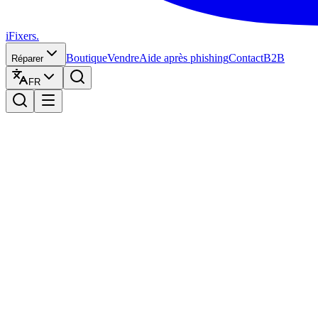
iFixers.
Boutique
Vendre
Aide après phishing
Contact
B2B
Réparer
FR
COOKIE POLICY
Last updated March 10, 2022
Company
we
What are cookies?