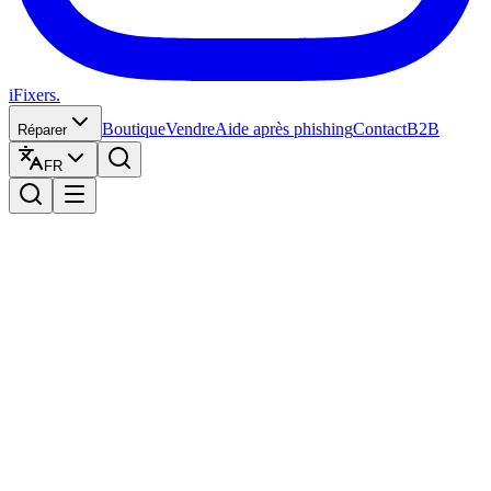
iFixers.
Boutique
Vendre
Aide après phishing
Contact
B2B
Réparer
FR
Status
Herstel status
Bekijk hier de status van uw herstelling
Zoeken