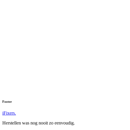
Galaxy Z Flip 4
Galaxy Z Fold 3 5G
Galaxy Z Flip 3 5G
Galaxy Z Flip 5G
Galaxy Z Fold 2 5G
Galaxy Z Flip
Galaxy Fold 5G
Galaxy Fold
Footer
iFixers.
Herstellen was nog nooit zo eenvoudig.