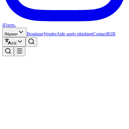
iFixers.
Boutique
Vendre
Aide après phishing
Contact
B2B
Réparer
FR