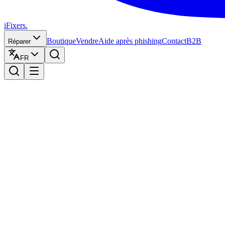
iFixers.
Boutique
Vendre
Aide après phishing
Contact
B2B
Réparer
FR