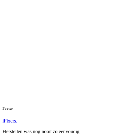
We hebben helaas niets gevonden voor:
''
Vind u uw toestel niet? Neem dan contact met ons op.
Oppo Reno 7 Pro
Oppo R17
Footer
iFixers.
Herstellen was nog nooit zo eenvoudig.