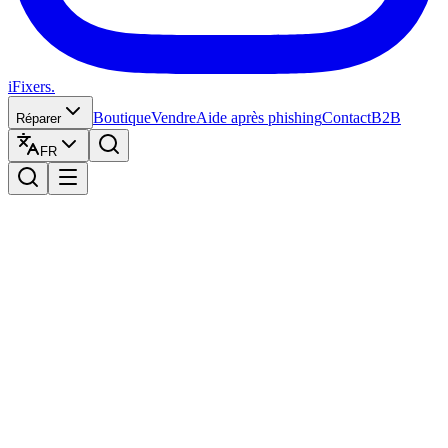
iFixers.
Boutique
Vendre
Aide après phishing
Contact
B2B
Réparer
FR