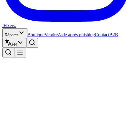
iFixers.
Boutique
Vendre
Aide après phishing
Contact
B2B
Réparer
FR