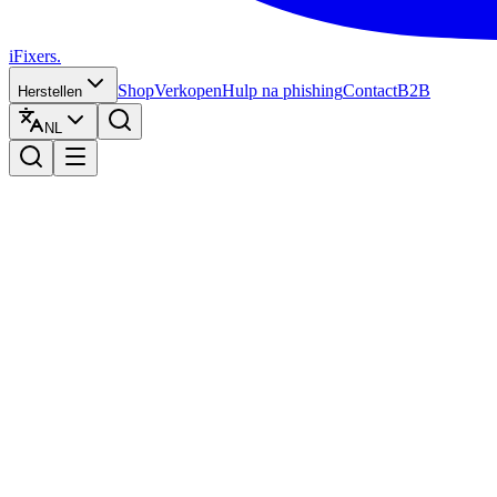
iFixers.
Shop
Verkopen
Hulp na phishing
Contact
B2B
Herstellen
NL