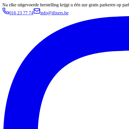
Na elke uitgevoerde herstelling krijgt u één uur gratis parkeren op 
016 23 77 74
info@ifixers.be