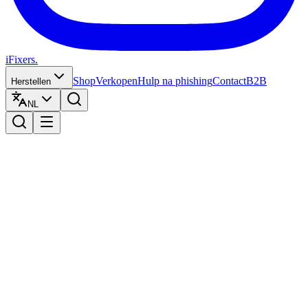
iFixers.
Shop
Verkopen
Hulp na phishing
Contact
B2B
Herstellen
NL