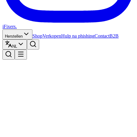
iFixers.
Shop
Verkopen
Hulp na phishing
Contact
B2B
Herstellen
NL