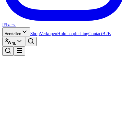
iFixers.
Shop
Verkopen
Hulp na phishing
Contact
B2B
Herstellen
NL