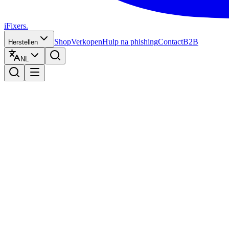
iFixers.
Shop
Verkopen
Hulp na phishing
Contact
B2B
Herstellen
NL