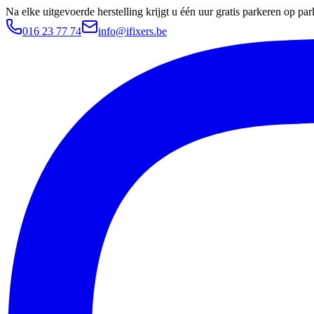
Na elke uitgevoerde herstelling krijgt u één uur gratis parkeren op 
016 23 77 74
info@ifixers.be