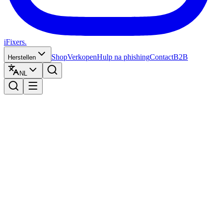
iFixers.
Shop
Verkopen
Hulp na phishing
Contact
B2B
Herstellen
NL