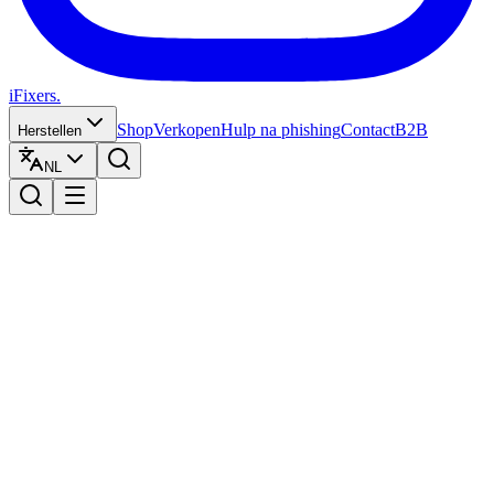
iFixers.
Shop
Verkopen
Hulp na phishing
Contact
B2B
Herstellen
NL