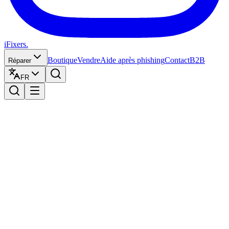
iFixers.
Boutique
Vendre
Aide après phishing
Contact
B2B
Réparer
FR