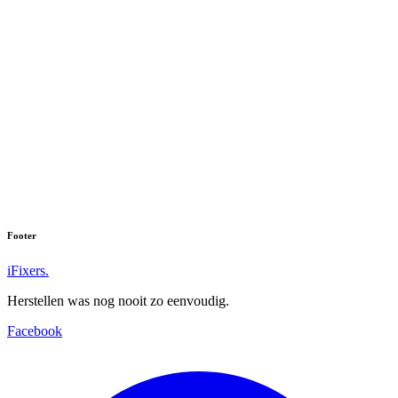
We hebben helaas niets gevonden voor:
''
Vind u uw toestel niet? Neem dan contact met ons op.
Footer
iFixers.
Herstellen was nog nooit zo eenvoudig.
Facebook