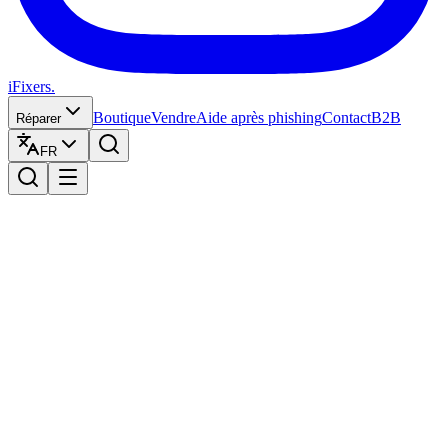
iFixers.
Boutique
Vendre
Aide après phishing
Contact
B2B
Réparer
FR