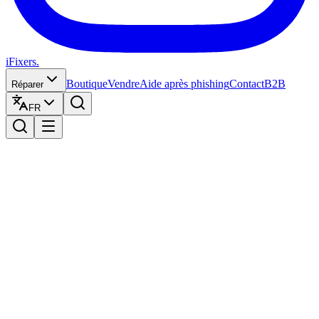
iFixers.
Boutique
Vendre
Aide après phishing
Contact
B2B
Réparer
FR