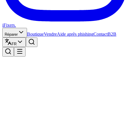
iFixers.
Boutique
Vendre
Aide après phishing
Contact
B2B
Réparer
FR