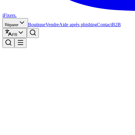
iFixers.
Boutique
Vendre
Aide après phishing
Contact
B2B
Réparer
FR