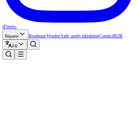
iFixers.
Boutique
Vendre
Aide après phishing
Contact
B2B
Réparer
FR