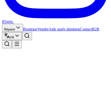
iFixers.
Boutique
Vendre
Aide après phishing
Contact
B2B
Réparer
FR