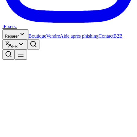
iFixers.
Boutique
Vendre
Aide après phishing
Contact
B2B
Réparer
FR