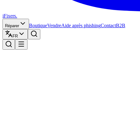
iFixers.
Boutique
Vendre
Aide après phishing
Contact
B2B
Réparer
FR