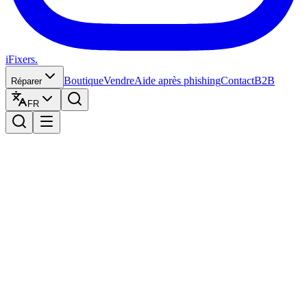
iFixers.
Boutique
Vendre
Aide après phishing
Contact
B2B
Réparer
FR