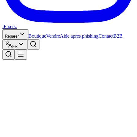
iFixers.
Boutique
Vendre
Aide après phishing
Contact
B2B
Réparer
FR