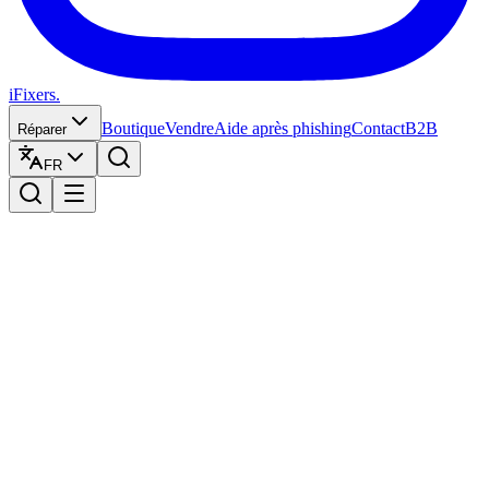
iFixers.
Boutique
Vendre
Aide après phishing
Contact
B2B
Réparer
FR