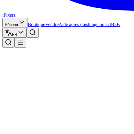
iFixers.
Boutique
Vendre
Aide après phishing
Contact
B2B
Réparer
FR