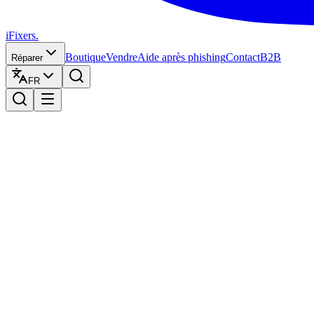
iFixers.
Boutique
Vendre
Aide après phishing
Contact
B2B
Réparer
FR