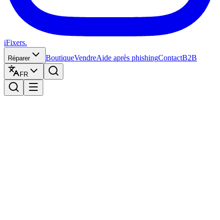
iFixers.
Boutique
Vendre
Aide après phishing
Contact
B2B
Réparer
FR