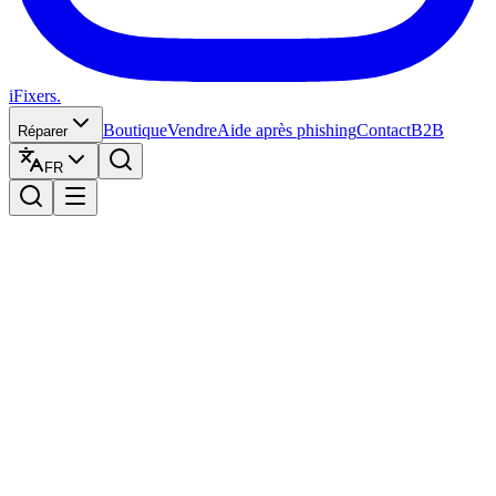
iFixers.
Boutique
Vendre
Aide après phishing
Contact
B2B
Réparer
FR