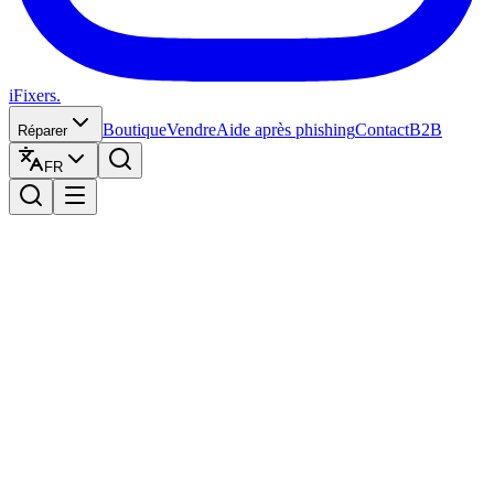
iFixers.
Boutique
Vendre
Aide après phishing
Contact
B2B
Réparer
FR