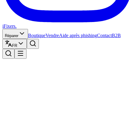
iFixers.
Boutique
Vendre
Aide après phishing
Contact
B2B
Réparer
FR