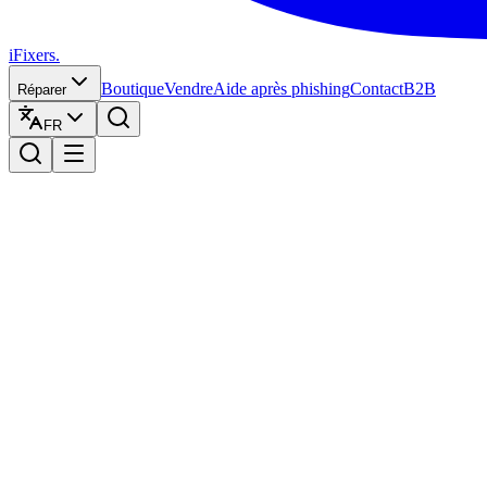
iFixers.
Boutique
Vendre
Aide après phishing
Contact
B2B
Réparer
FR