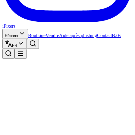
iFixers.
Boutique
Vendre
Aide après phishing
Contact
B2B
Réparer
FR