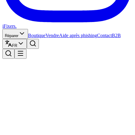
iFixers.
Boutique
Vendre
Aide après phishing
Contact
B2B
Réparer
FR