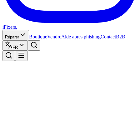
iFixers.
Boutique
Vendre
Aide après phishing
Contact
B2B
Réparer
FR